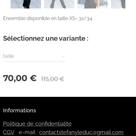
Ensemble disponible en taille XS= 32/34
Sélectionnez une variante :
taille
70,00
€
115,00
€
Informations
Politique de confidentialité
CGV
e-mail :
contactstefanyleduc@gmail.com