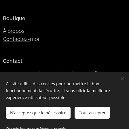
Boutique
À propos
Contactez-
moi
Contact
Adresse e-mail:
SLModeDesign@gmail.com
Numéro de téléphone:
06 42 24 45 09
Ce site utilise des cookies pour permettre le bon
fonctionnement, la sécurité, et vous offrir la meilleure
expérience utilisateur possible.
Optimisé par
Webnode
Cookies
N'acceptez que le nécessaire
Tout accepter
Ajouter au panier
Ouvrir les paramètres avancés