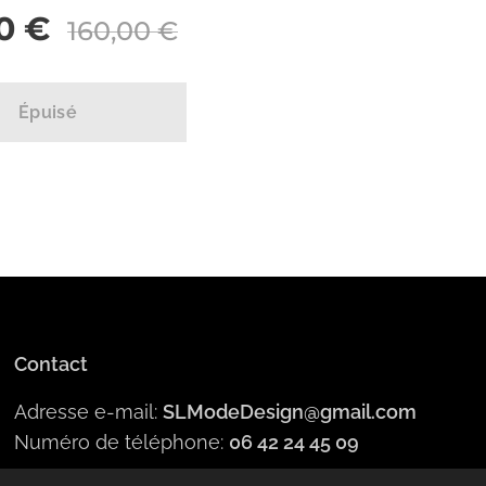
0
€
160,00
€
Épuisé
Contact
Adresse e-mail:
SLModeDesign@gmail.com
Numéro de téléphone:
06 42 24 45 09