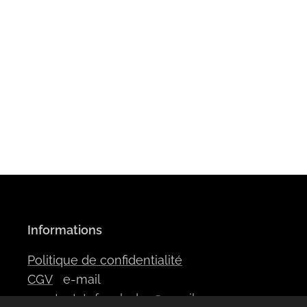
Informations
Politique de confidentialité
CGV
e-mail
:
contactstefanyleduc@gmail.com