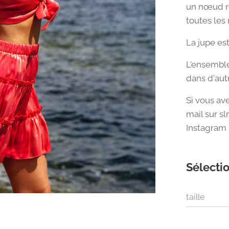
un nœud ré
toutes les
La jupe est
L'ensemble 
dans d'autr
Si vous av
mail sur 
Instagram 
Sélectio
taille