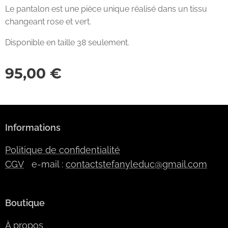
Le pantalon est une pièce unique réalisé dans un tissu
changeant rose et vert.
Disponible en taille 38 seulement.
95,00
€
Informations
Politique de confidentialité
CGV
e-mail :
contactstefanyleduc@gmail.com
Boutique
À propos