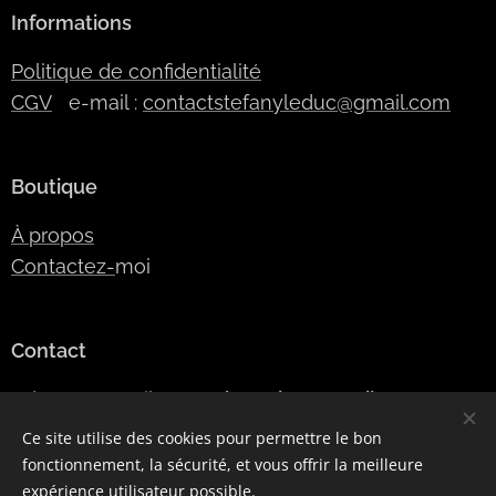
Informations
Politique de confidentialité
CGV
e-mail :
contactstefanyleduc@gmail.com
Boutique
À propos
Contactez-
moi
Contact
Adresse e-mail:
SLModeDesign@gmail.com
Numéro de téléphone:
06 42 24 45 09
Ce site utilise des cookies pour permettre le bon
fonctionnement, la sécurité, et vous offrir la meilleure
expérience utilisateur possible.