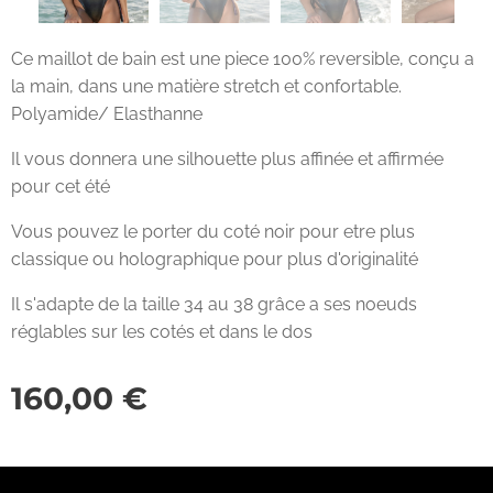
Ce maillot de bain est une piece 100% reversible, conçu a
la main, dans une matière stretch et confortable.
Polyamide/ Elasthanne
Il vous donnera une silhouette plus affinée et affirmée
pour cet été❤️‍
Vous pouvez le porter du coté noir pour etre plus
classique ou holographique pour plus d'originalité ✨
Il s'adapte de la taille 34 au 38 grâce a ses noeuds
réglables sur les cotés et dans le dos
160,00
€