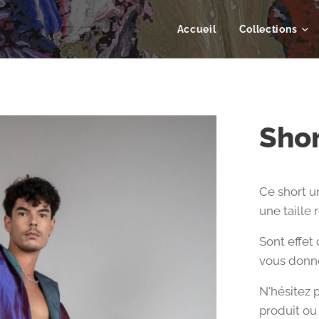
Accueil
Collections
Sho
Ce short u
une taille 
Sont effet
vous donne
N'hésitez 
produit ou 