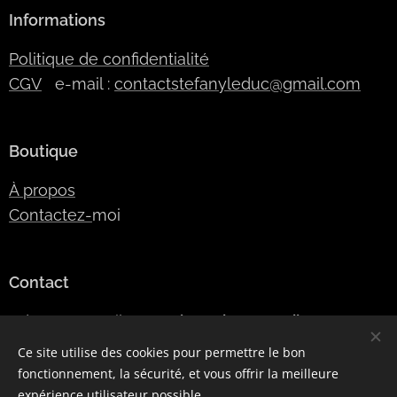
Informations
Politique de confidentialité
CGV
e-mail :
contactstefanyleduc@gmail.com
Boutique
À propos
Contactez-
moi
Contact
Adresse e-mail:
SLModeDesign@gmail.com
Numéro de téléphone:
06 42 24 45 09
Ce site utilise des cookies pour permettre le bon
fonctionnement, la sécurité, et vous offrir la meilleure
expérience utilisateur possible.