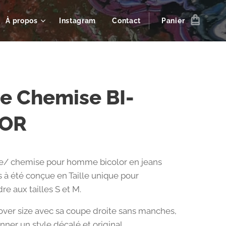
À propos
Instagram
Contact
Panier
e Chemise BI-
OR
te/ chemise pour homme bicolor en jeans
is à été conçue en Taille unique pour
re aux tailles S et M.
 over size avec sa coupe droite sans manches,
nner un style décalé et original.