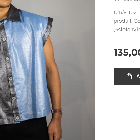
N'hésitez 
produit. C
@stefany.
135,0
A