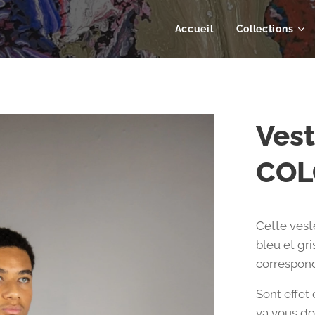
Accueil
Collections
Vest
COL
Cette ves
bleu et gr
correspond
Sont effet
va vous do